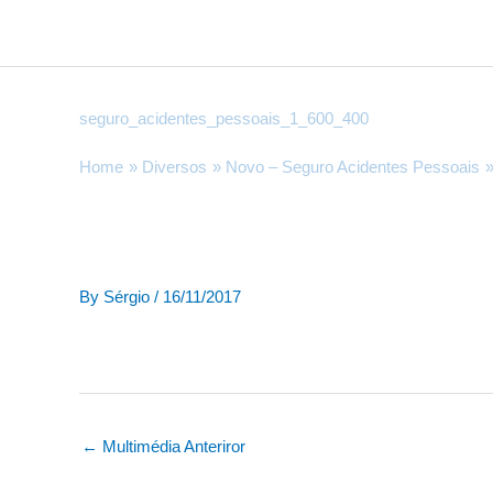
Skip
to
content
seguro_acidentes_pessoais_1_600_400
Home
Diversos
Novo – Seguro Acidentes Pessoais
By
Sérgio
/
16/11/2017
←
Multimédia Anteriror