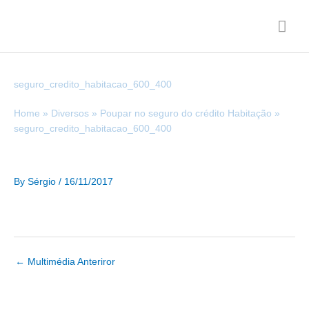
Skip
Mai
to
content
Men
seguro_credito_habitacao_600_400
Home
Diversos
Poupar no seguro do crédito Habitação
seguro_credito_habitacao_600_400
By
Sérgio
/
16/11/2017
←
Multimédia Anteriror