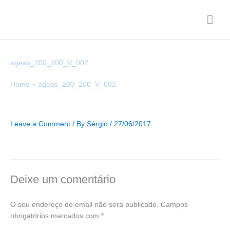
Skip
Mai
to
content
Men
ageas_200_200_V_002
Home
ageas_200_200_V_002
Leave a Comment
/ By
Sérgio
/
27/06/2017
Deixe um comentário
O seu endereço de email não será publicado.
Campos
obrigatórios marcados com
*